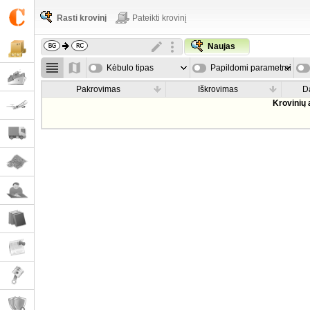
Rasti krovinį
Pateikti krovinį
Naujas
Kėbulo tipas
Papildomi parametrai
Pakrovimas
Iškrovimas
D
Krovinių 