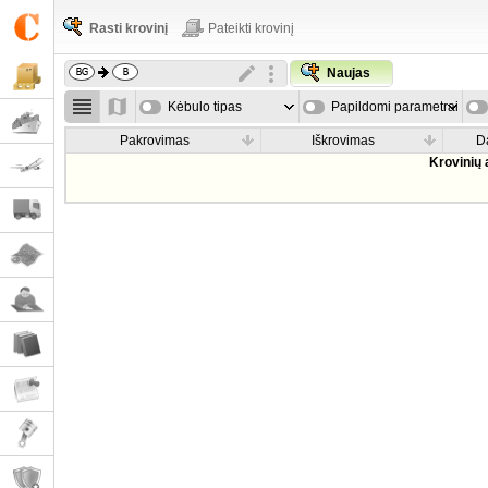
Rasti krovinį
Pateikti krovinį
Naujas
Kėbulo tipas
Papildomi parametrai
Pakrovimas
Iškrovimas
D
Krovinių 