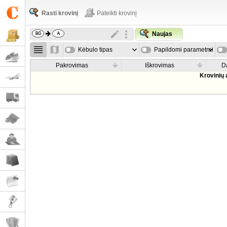
Rasti krovinį
Pateikti krovinį
Naujas
Kėbulo tipas
Papildomi parametrai
Pakrovimas
Iškrovimas
D
Krovinių 