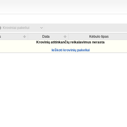
Kroviniai pakeliui
s
Data
Kėbulo tipas
Krovinių atitinkančių reikalavimus nerasta
Ieškoti krovinių pakeliui