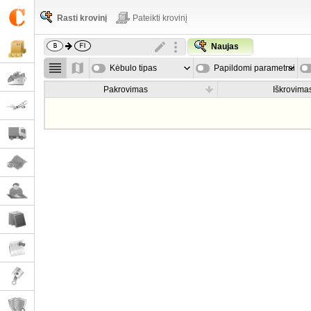
Rasti krovinį
Pateikti krovinį
Naujas
Kėbulo tipas
Papildomi parametrai
Pakrovimas
Iškrovima