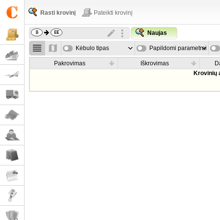
Rasti krovinį
Pateikti krovinį
Naujas
Kėbulo tipas
Papildomi parametrai
Pakrovimas
Iškrovimas
D
Krovinių 