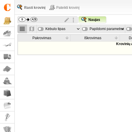
Rasti krovinį
Pateikti krovinį
Naujas
Kėbulo tipas
Papildomi parametrai
Pakrovimas
Iškrovimas
D
Krovinių 