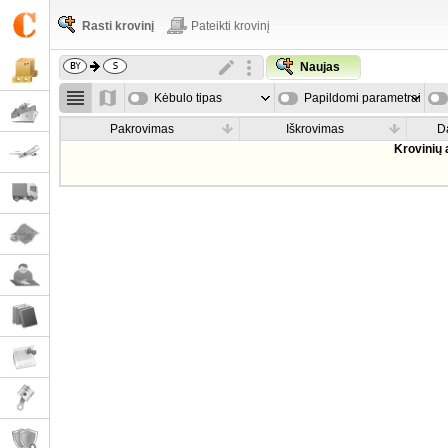
Rasti krovinį
Pateikti krovinį
Naujas
Kėbulo tipas
Papildomi parametrai
Pakrovimas
Iškrovimas
D
Krovinių 