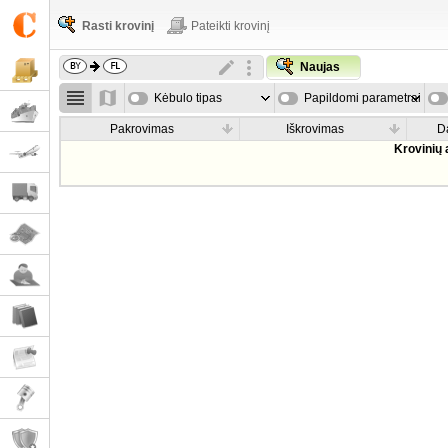
Rasti krovinį
Pateikti krovinį
Naujas
Kėbulo tipas
Papildomi parametrai
Pakrovimas
Iškrovimas
D
Krovinių 