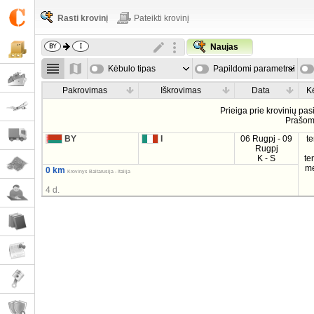
Rasti krovinį
Pateikti krovinį
Naujas
Kėbulo tipas
Papildomi parametrai
Pakrovimas
Iškrovimas
Data
K
Prieiga prie krovinių pa
Prašo
BY
I
06 Rugpj - 09
t
Rugpj
K - S
te
m
0 km
Krovinys Baltarusija - Italija
4 d.