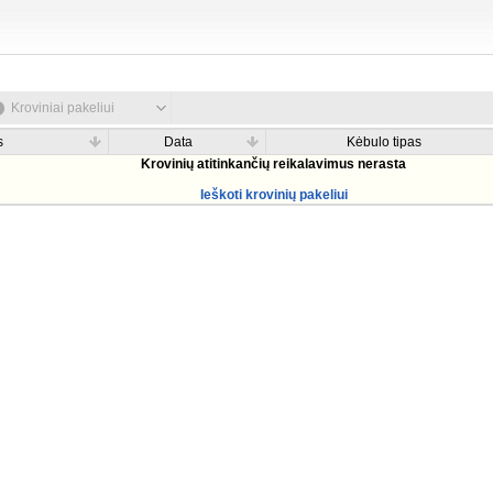
Kroviniai pakeliui
s
Data
Kėbulo tipas
Krovinių atitinkančių reikalavimus nerasta
Ieškoti krovinių pakeliui