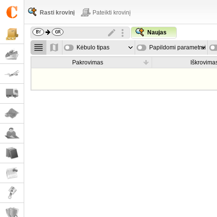
Rasti krovinį
Pateikti krovinį
Naujas
Kėbulo tipas
Papildomi parametrai
Pakrovimas
Iškrovima