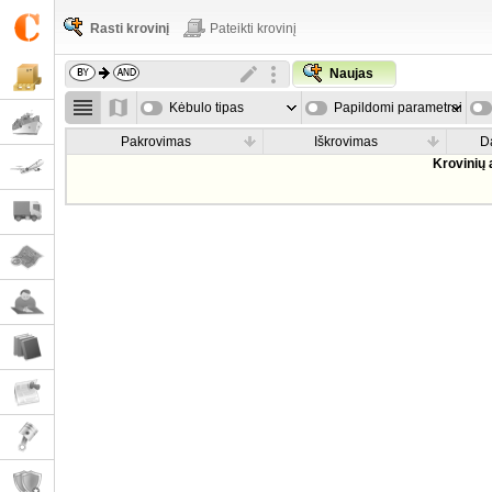
Rasti krovinį
Pateikti krovinį
Naujas
Kėbulo tipas
Papildomi parametrai
Pakrovimas
Iškrovimas
D
Krovinių 