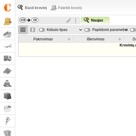
Rasti krovinį
Pateikti krovinį
Naujas
Kėbulo tipas
Papildomi parametrai
Pakrovimas
Iškrovimas
D
Krovinių 