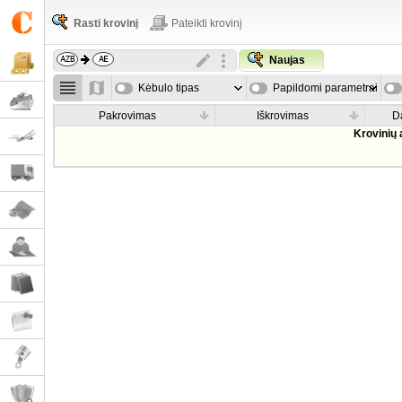
Rasti krovinį
Pateikti krovinį
Naujas
Kėbulo tipas
Papildomi parametrai
Pakrovimas
Iškrovimas
D
Krovinių 