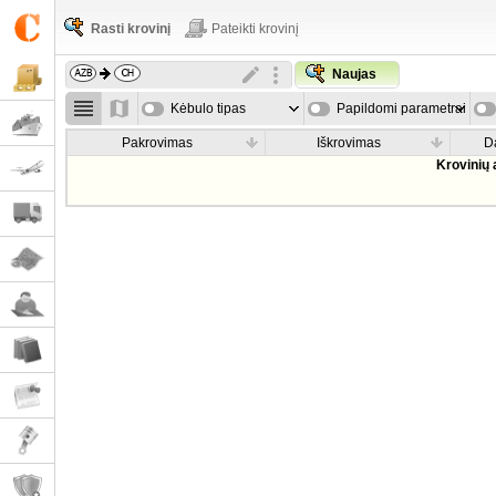
Rasti krovinį
Pateikti krovinį
Naujas
Kėbulo tipas
Papildomi parametrai
Pakrovimas
Iškrovimas
D
Krovinių 