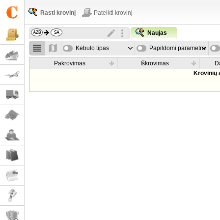
Rasti krovinį
Pateikti krovinį
Naujas
Kėbulo tipas
Papildomi parametrai
Pakrovimas
Iškrovimas
D
Krovinių 