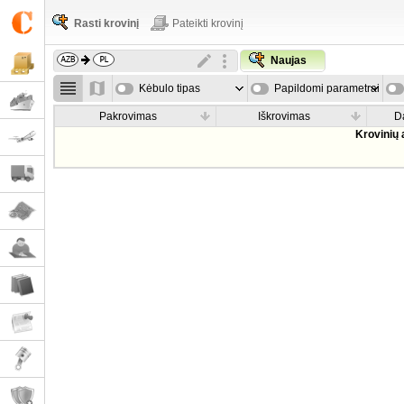
Rasti krovinį
Pateikti krovinį
Naujas
Kėbulo tipas
Papildomi parametrai
Pakrovimas
Iškrovimas
D
Krovinių 