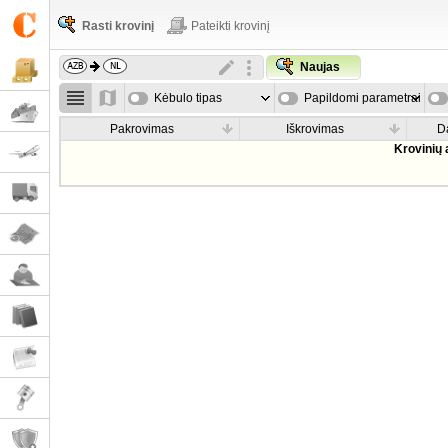
Rasti krovinį
Pateikti krovinį
Naujas
Kėbulo tipas
Papildomi parametrai
Pakrovimas
Iškrovimas
D
Krovinių 