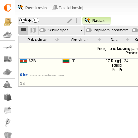
Rasti krovinį
Pateikti krovinį
Naujas
Kėbulo tipas
Papildomi parametrai
Pakrovimas
Iškrovimas
Data
K
Prieiga prie krovinių pa
Prašo
AZB
LT
17 Rugpj - 24
t
Rugpj
Pr - Pr
0 km
Krovinys Azerbaidžianas - Lietuva
3 d.