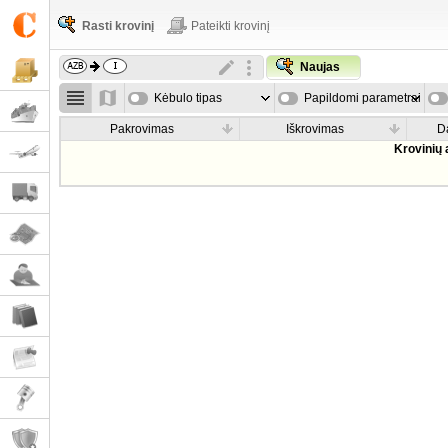
Rasti krovinį
Pateikti krovinį
Naujas
Kėbulo tipas
Papildomi parametrai
Pakrovimas
Iškrovimas
D
Krovinių 