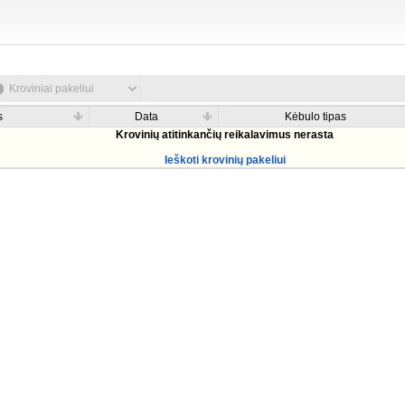
Kroviniai pakeliui
s
Data
Kėbulo tipas
Krovinių atitinkančių reikalavimus nerasta
Ieškoti krovinių pakeliui