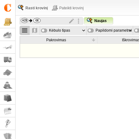
Rasti krovinį
Pateikti krovinį
Naujas
Kėbulo tipas
Papildomi parametrai
Pakrovimas
Iškrovima