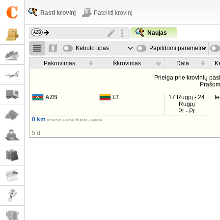
Rasti krovinį
Pateikti krovinį
Naujas
Kėbulo tipas
Papildomi parametrai
Pakrovimas
Iškrovimas
Data
K
Prieiga prie krovinių pa
Prašo
AZB
LT
17 Rugpj - 24
t
Rugpj
Pr - Pr
0 km
Krovinys Azerbaidžianas - Lietuva
5 d.