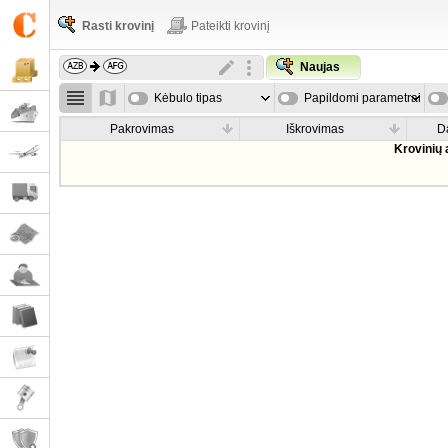
Rasti krovinį
Pateikti krovinį
Naujas
Kėbulo tipas
Papildomi parametrai
Pakrovimas
Iškrovimas
D
Krovinių 