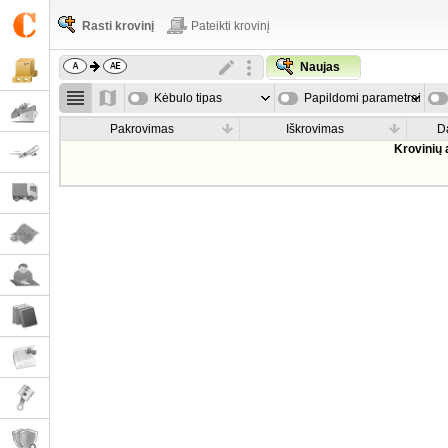
Rasti krovinį
Pateikti krovinį
Naujas
Kėbulo tipas
Papildomi parametrai
Pakrovimas
Iškrovimas
D
Krovinių 