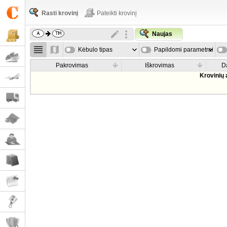
Rasti krovinį
Pateikti krovinį
Naujas
Kėbulo tipas
Papildomi parametrai
Pakrovimas
Iškrovimas
D
Krovinių 