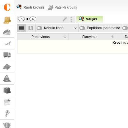
Rasti krovinį
Pateikti krovinį
Naujas
Kėbulo tipas
Papildomi parametrai
Pakrovimas
Iškrovimas
D
Krovinių 