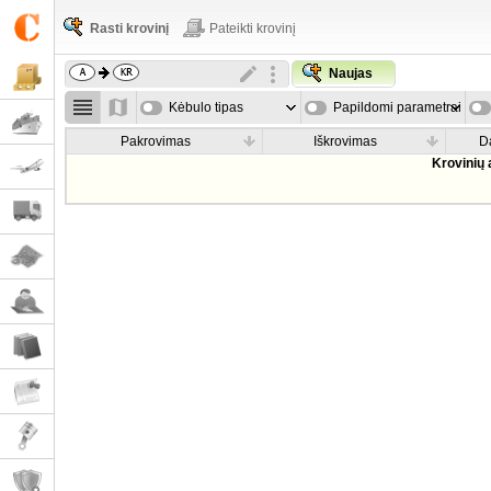
Rasti krovinį
Pateikti krovinį
Naujas
Kėbulo tipas
Papildomi parametrai
Pakrovimas
Iškrovimas
D
Krovinių 