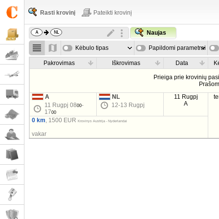
Rasti krovinį
Pateikti krovinį
Naujas
Kėbulo tipas
Papildomi parametrai
Pakrovimas
Iškrovimas
Data
K
Prieiga prie krovinių pa
Prašo
A
NL
11 Rugpj
t
A
11 Rugpj 08
-
12-13 Rugpj
00
17
00
0 km
, 1500 EUR
Krovinys Austrija - Nyderlandai
vakar