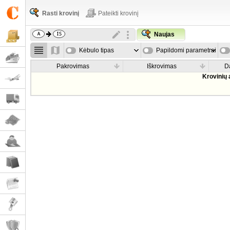
Rasti krovinį
Pateikti krovinį
Naujas
Kėbulo tipas
Papildomi parametrai
Pakrovimas
Iškrovimas
D
Krovinių 