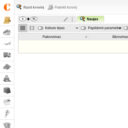
Rasti krovinį
Pateikti krovinį
Naujas
Kėbulo tipas
Papildomi parametrai
Pakrovimas
Iškrovima