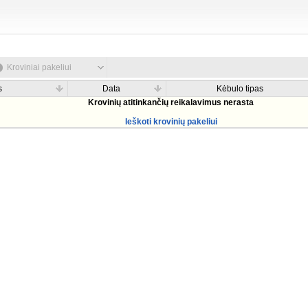
Kroviniai pakeliui
s
Data
Kėbulo tipas
Krovinių atitinkančių reikalavimus nerasta
Ieškoti krovinių pakeliui