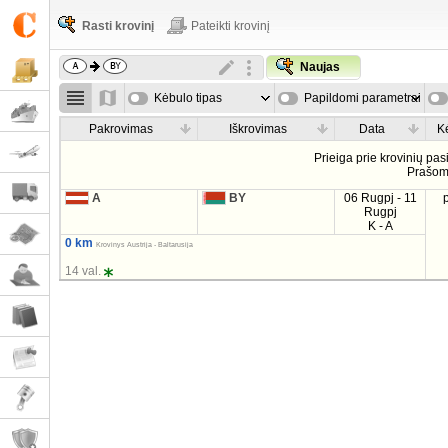
Rasti krovinį
Pateikti krovinį
Naujas
Kėbulo tipas
Papildomi parametrai
Pakrovimas
Iškrovimas
Data
K
Prieiga prie krovinių pa
Prašo
A
BY
06 Rugpj - 11
Rugpj
K - A
0 km
Krovinys Austrija - Baltarusija
14 val.