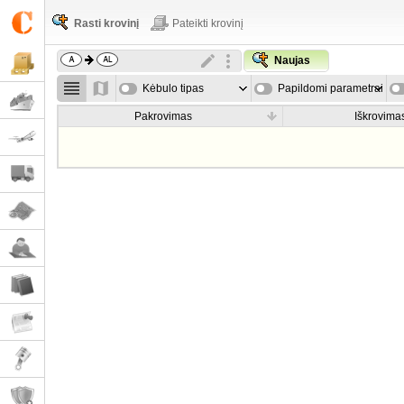
Rasti krovinį
Pateikti krovinį
Naujas
Kėbulo tipas
Papildomi parametrai
Pakrovimas
Iškrovima