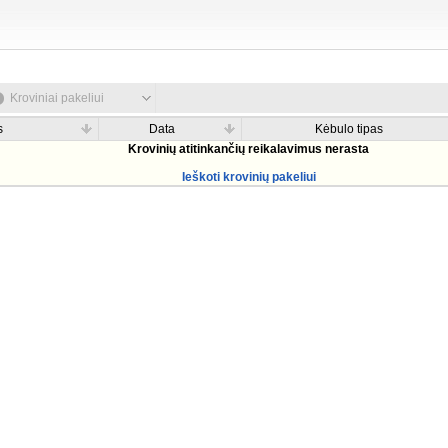
Kroviniai pakeliui
s
Data
Kėbulo tipas
Krovinių atitinkančių reikalavimus nerasta
Ieškoti krovinių pakeliui