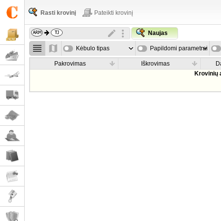
Rasti krovinį
Pateikti krovinį
Naujas
Kėbulo tipas
Papildomi parametrai
Pakrovimas
Iškrovimas
D
Krovinių 