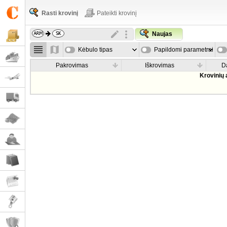
Rasti krovinį
Pateikti krovinį
Naujas
Kėbulo tipas
Papildomi parametrai
Pakrovimas
Iškrovimas
D
Krovinių 