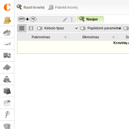
Rasti krovinį
Pateikti krovinį
Naujas
Kėbulo tipas
Papildomi parametrai
Pakrovimas
Iškrovimas
D
Krovinių 