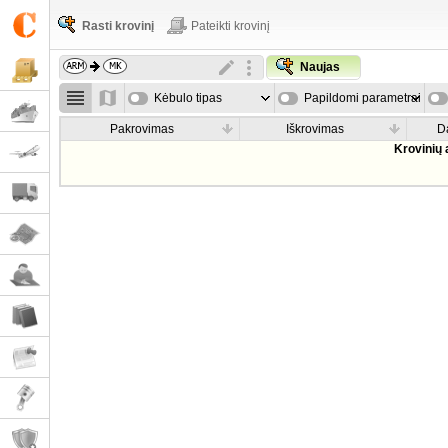
Rasti krovinį
Pateikti krovinį
Naujas
Kėbulo tipas
Papildomi parametrai
Pakrovimas
Iškrovimas
D
Krovinių 