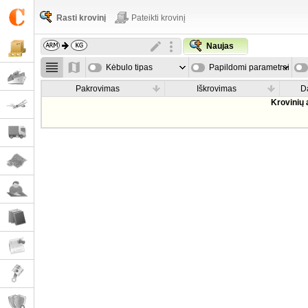
Rasti krovinį
Pateikti krovinį
Naujas
Kėbulo tipas
Papildomi parametrai
Pakrovimas
Iškrovimas
D
Krovinių 