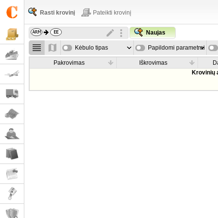
Rasti krovinį
Pateikti krovinį
Naujas
Kėbulo tipas
Papildomi parametrai
Pakrovimas
Iškrovimas
D
Krovinių 