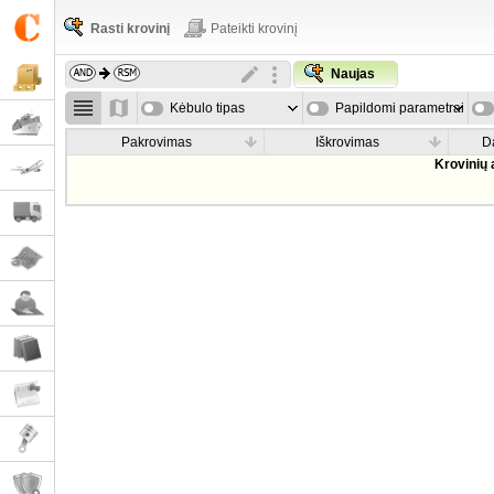
Rasti krovinį
Pateikti krovinį
Naujas
Kėbulo tipas
Papildomi parametrai
Pakrovimas
Iškrovimas
D
Krovinių 