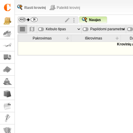
Rasti krovinį
Pateikti krovinį
Naujas
Kėbulo tipas
Papildomi parametrai
Pakrovimas
Iškrovimas
D
Krovinių 