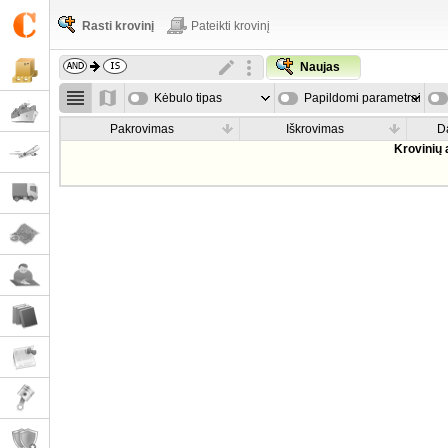
Rasti krovinį
Pateikti krovinį
Naujas
Kėbulo tipas
Papildomi parametrai
Pakrovimas
Iškrovimas
D
Krovinių 