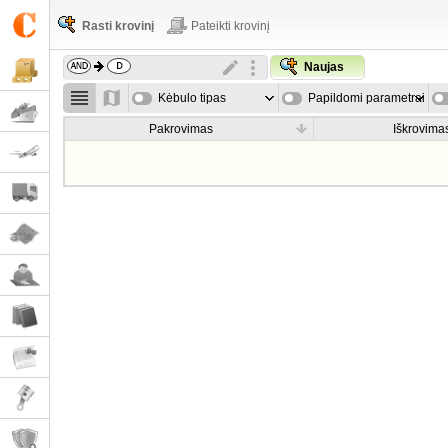
Rasti krovinį
Pateikti krovinį
Naujas
Kėbulo tipas
Papildomi parametrai
Pakrovimas
Iškrovima