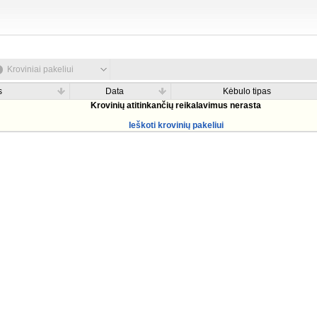
Kroviniai pakeliui
s
Data
Kėbulo tipas
Krovinių atitinkančių reikalavimus nerasta
Ieškoti krovinių pakeliui