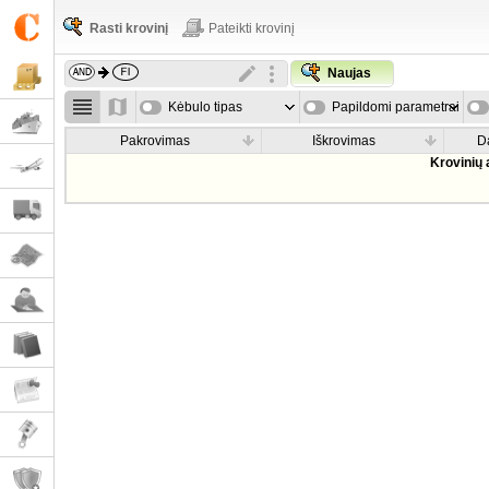
Rasti krovinį
Pateikti krovinį
Naujas
Kėbulo tipas
Papildomi parametrai
Pakrovimas
Iškrovimas
D
Krovinių 