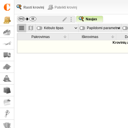
Rasti krovinį
Pateikti krovinį
Naujas
Kėbulo tipas
Papildomi parametrai
Pakrovimas
Iškrovimas
D
Krovinių 