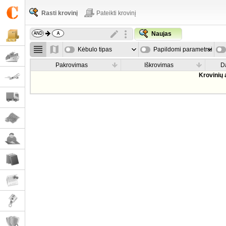
Rasti krovinį
Pateikti krovinį
Naujas
Kėbulo tipas
Papildomi parametrai
Pakrovimas
Iškrovimas
D
Krovinių 