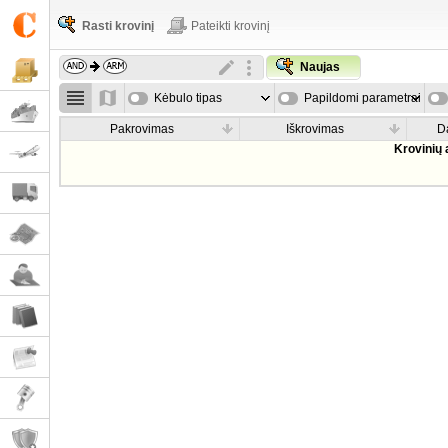
Rasti krovinį
Pateikti krovinį
Naujas
Kėbulo tipas
Papildomi parametrai
Pakrovimas
Iškrovimas
D
Krovinių 