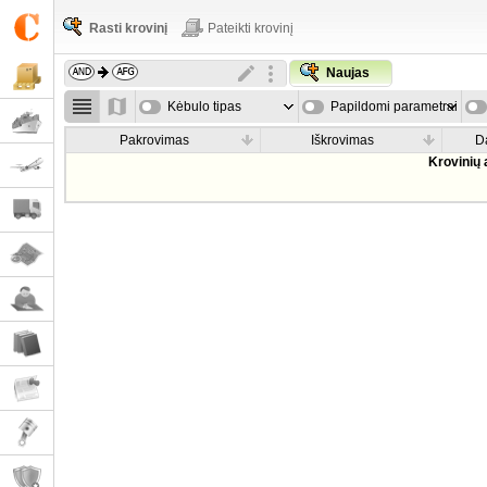
Rasti krovinį
Pateikti krovinį
Naujas
Kėbulo tipas
Papildomi parametrai
Pakrovimas
Iškrovimas
D
Krovinių 