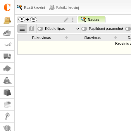
Rasti krovinį
Pateikti krovinį
Naujas
Kėbulo tipas
Papildomi parametrai
Pakrovimas
Iškrovimas
D
Krovinių 