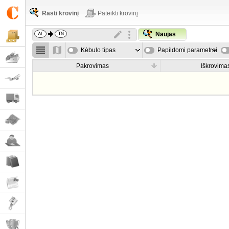
Rasti krovinį
Pateikti krovinį
Naujas
Kėbulo tipas
Papildomi parametrai
Pakrovimas
Iškrovima