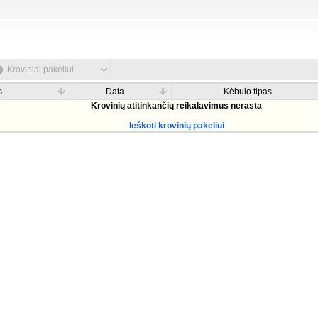
Kroviniai pakeliui
s
Data
Kėbulo tipas
Krovinių atitinkančių reikalavimus nerasta
Ieškoti krovinių pakeliui