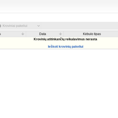
Kroviniai pakeliui
s
Data
Kėbulo tipas
Krovinių atitinkančių reikalavimus nerasta
Ieškoti krovinių pakeliui