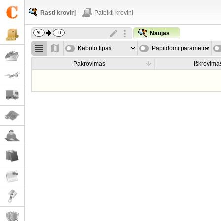
Rasti krovinį
Pateikti krovinį
Naujas
Kėbulo tipas
Papildomi parametrai
Pakrovimas
Iškrovima