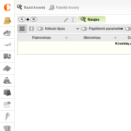
Rasti krovinį
Pateikti krovinį
Naujas
Kėbulo tipas
Papildomi parametrai
Pakrovimas
Iškrovimas
D
Krovinių 